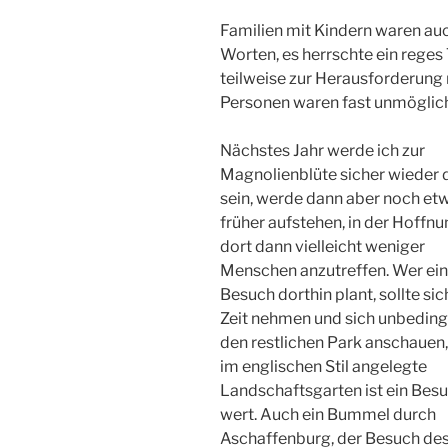
Familien mit Kindern waren au
Worten, es herrschte ein reges
teilweise zur Herausforderung
Personen waren fast unmöglic
Nächstes Jahr werde ich zur
Magnolienblüte sicher wieder 
sein, werde dann aber noch et
früher aufstehen, in der Hoffn
dort dann vielleicht weniger
Menschen anzutreffen. Wer ei
Besuch dorthin plant, sollte sic
Zeit nehmen und sich unbeding
den restlichen Park anschauen,
im englischen Stil angelegte
Landschaftsgarten ist ein Bes
wert. Auch ein Bummel durch
Aschaffenburg, der Besuch de