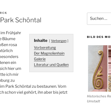
ORCK
Suchen
 Park Schöntal
nach:
 im Frühjahr
BILD DES M
ie Bäume
Inhalte
Verbergen
roßen rosa
Vorbereitung
türlich
Der Magnolienhain
 besonders
Galerie
denen ein
Literatur und Quellen
sich hier um
tte ich mir
burg zu
 im Park Schöntal zu bestaunen. Vom
h schon viel gehört, ihn aber bis jetzt
Historisches R
Umstadt