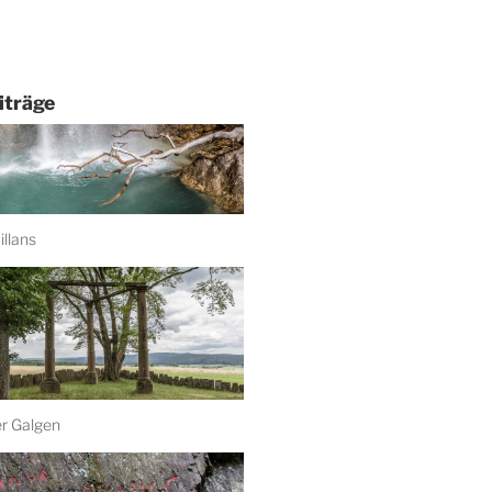
iträge
llans
8
er Galgen
, 2020