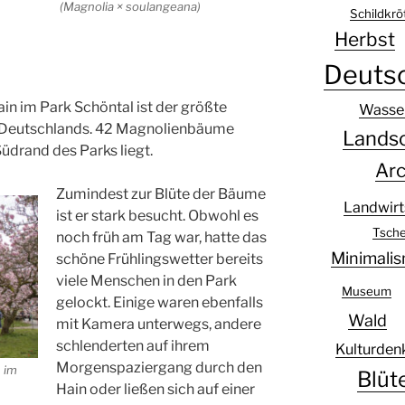
(Magnolia × soulangeana)
Schildkrö
Herbst
Deuts
in im Park Schöntal ist der größte
Wasser
n Deutschlands. 42 Magnolienbäume
Lands
üdrand des Parks liegt.
Arc
Zumindest zur Blüte der Bäume
Landwirt
ist er stark besucht. Obwohl es
Tsche
noch früh am Tag war, hatte das
Minimali
schöne Frühlingswetter bereits
viele Menschen in den Park
Museum
gelockt. Einige waren ebenfalls
Wald
mit Kamera unterwegs, andere
schlenderten auf ihrem
Kulturden
Morgenspaziergang durch den
 im
Blüt
Hain oder ließen sich auf einer