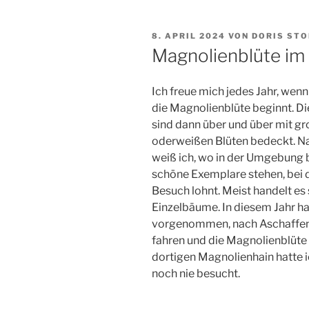
VERÖFFENTLICHT
8. APRIL 2024
VON
DORIS ST
AM
Magnolienblüte im
Ich freue mich jedes Jahr, wenn
die Magnolienblüte beginnt. D
sind dann über und über mit g
oderweißen Blüten bedeckt. Na
weiß ich, wo in der Umgebung
schöne Exemplare stehen, bei 
Besuch lohnt. Meist handelt es 
Einzelbäume. In diesem Jahr ha
vorgenommen, nach Aschaffen
fahren und die Magnolienblüte
dortigen Magnolienhain hatte ic
noch nie besucht.