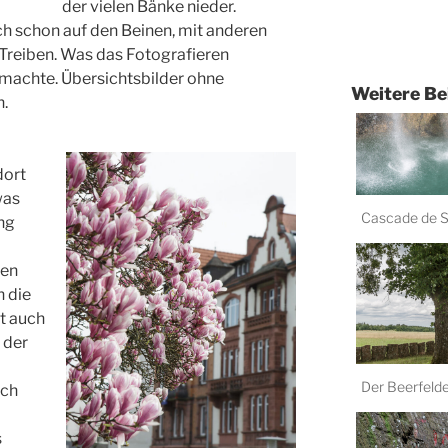
der vielen Bänke nieder.
ch schon auf den Beinen, mit anderen
 Treiben. Was das Fotografieren
 machte. Übersichtsbilder ohne
Weitere Be
h.
dort
was
Cascade de Si
ung
April 19, 201
nen
h die
t auch
 der
Der Beerfeld
uch
November 16
s