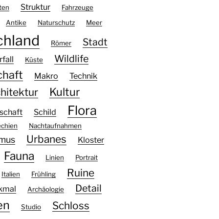
Struktur
ten
Fahrzeuge
Antike
Naturschutz
Meer
chland
Stadt
Römer
Wildlife
fall
Küste
chaft
Makro
Technik
Kultur
hitektur
Flora
schaft
Schild
chien
Nachtaufnahmen
Urbanes
smus
Kloster
Fauna
Linien
Portrait
Ruine
Italien
Frühling
Detail
kmal
Archäologie
en
Schloss
Studio