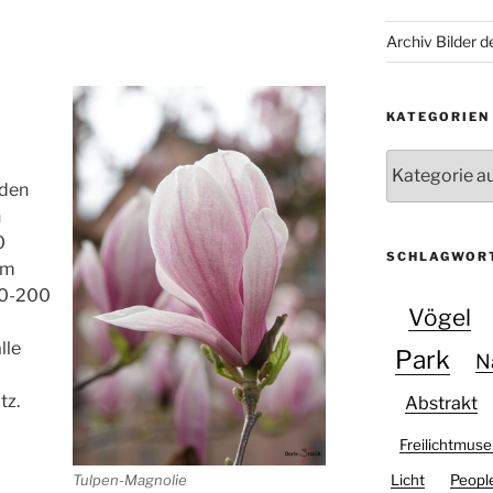
Archiv Bilder 
KATEGORIEN
Kategorien
 den
h
0
SCHLAGWOR
mm
70-200
Vögel
lle
Park
N
tz.
Abstrakt
Freilichtmus
Licht
Peopl
Tulpen-Magnolie