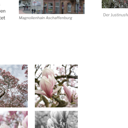
s
ren
Der Justinusf
tet
Magnolienhain Aschaffenburg
August 30, 2