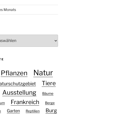
des Monats
TE
Natur
Pflanzen
Tiere
aturschutzgebiet
Ausstellung
Bäume
Frankreich
eum
Berge
Burg
Garten
e
Reptilien