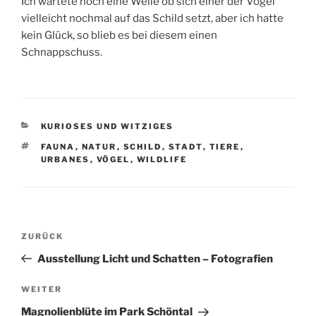
Ich wartete noch eine Weile ob sich einer der Vögel
vielleicht nochmal auf das Schild setzt, aber ich hatte
kein Glück, so blieb es bei diesem einen
Schnappschuss.
KATEGORIEN
KURIOSES UND WITZIGES
SCHLAGWÖRTER
FAUNA
,
NATUR
,
SCHILD
,
STADT
,
TIERE
,
URBANES
,
VÖGEL
,
WILDLIFE
Beitragsnavigation
Vorheriger
ZURÜCK
Beitrag
Ausstellung Licht und Schatten – Fotografien
Nächster
WEITER
Beitrag
Magnolienblüte im Park Schöntal