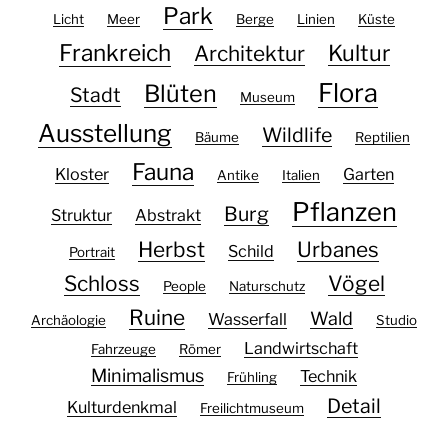
Park
Licht
Meer
Berge
Linien
Küste
Frankreich
Kultur
Architektur
Flora
Blüten
Stadt
Museum
Ausstellung
Wildlife
Bäume
Reptilien
Fauna
Kloster
Garten
Antike
Italien
Pflanzen
Burg
Struktur
Abstrakt
Herbst
Urbanes
Schild
Portrait
Schloss
Vögel
People
Naturschutz
Ruine
Wald
Wasserfall
Archäologie
Studio
Landwirtschaft
Fahrzeuge
Römer
Minimalismus
Technik
Frühling
Detail
Kulturdenkmal
Freilichtmuseum