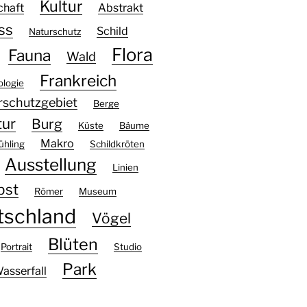
Kultur
chaft
Abstrakt
ss
Schild
Naturschutz
Flora
Fauna
Wald
Frankreich
ologie
rschutzgebiet
Berge
tur
Burg
Küste
Bäume
Makro
ühling
Schildkröten
Ausstellung
Linien
bst
Römer
Museum
tschland
Vögel
Blüten
Portrait
Studio
Park
asserfall