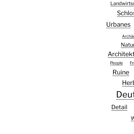
Landwirts
Schlo
Urbanes
Archä
Natu
Architek
People
Fr
Ruine
Her
Deu
Detail
W