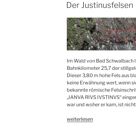
AM
Der Justinusfelsen
Im Wald von Bad Schwalbach li
Bahnkilometer 25,7 der stillgel
Dieser 3,80 m hohe Fels aus b
keine Erwähnung wert, wenn sic
bekannte römische Felsinschrif
„IANVA RIVS IVSTINVS“ eingerit
war und woher er kam, ist nicht
„Der
weiterlesen
Justinusfelsen“