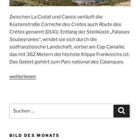
Zwischen La Ciotat und Cassis verläuft die
Küstenstraße
Corniche des Crêtes
auch
Route des
Crêtes
genannt (D141). Entlang der Steilküste
„Falaises
Soubeyranes“
, windet sie sich durch die
südfranzösische Landschaft, vorbei am
Cap Canaille
,
das mit 362 Metern die höchste Klippe Frankreichs ist.
Das Gebiet gehört zum
Parc national des Calanques
.
„Die
weiterlesen
Panoramastraße
Corniche
des
Crêtes“
Suchen
Suche
nach:
BILD DES MONATS