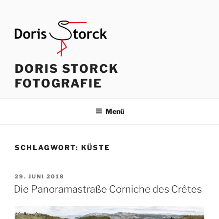
Zum
Inhalt
springen
DORIS STORCK
FOTOGRAFIE
Menü
SCHLAGWORT:
KÜSTE
VERÖFFENTLICHT
29. JUNI 2018
AM
Die Panoramastraße Corniche des Crêtes