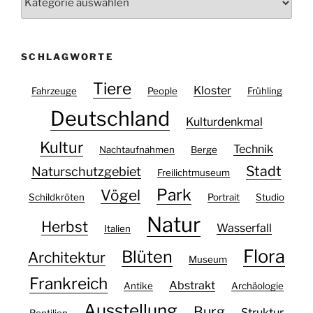
SCHLAGWORTE
Tiere
Kloster
Fahrzeuge
People
Frühling
Deutschland
Kulturdenkmal
Kultur
Technik
Nachtaufnahmen
Berge
Stadt
Naturschutzgebiet
Freilichtmuseum
Park
Vögel
Schildkröten
Portrait
Studio
Natur
Herbst
Wasserfall
Italien
Flora
Blüten
Architektur
Museum
Frankreich
Abstrakt
Antike
Archäologie
Ausstellung
Burg
Struktur