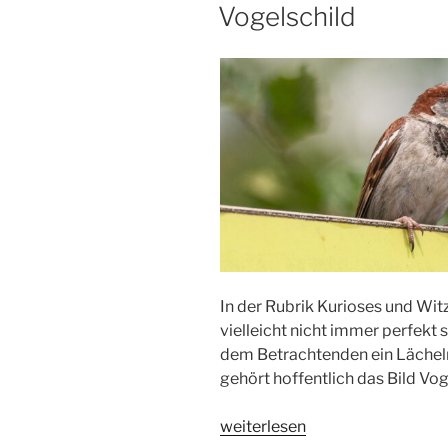
AM
Vogelschild
In der Rubrik Kurioses und Witz
vielleicht nicht immer perfekt
dem Betrachtenden ein Lächeln
gehört hoffentlich das Bild Vog
„Vogelschild“
weiterlesen