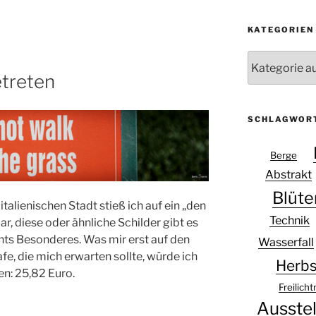
KATEGORIEN
Kategorien
etreten
SCHLAGWOR
Berge
Abstrakt
Blüte
 italienischen Stadt stieß ich auf ein „den
Technik
ar, diese oder ähnliche Schilder gibt es
chts Besonderes. Was mir erst auf den
Wasserfall
rafe, die mich erwarten sollte, würde ich
Herbs
n: 25,82 Euro.
Freilic
Ausste