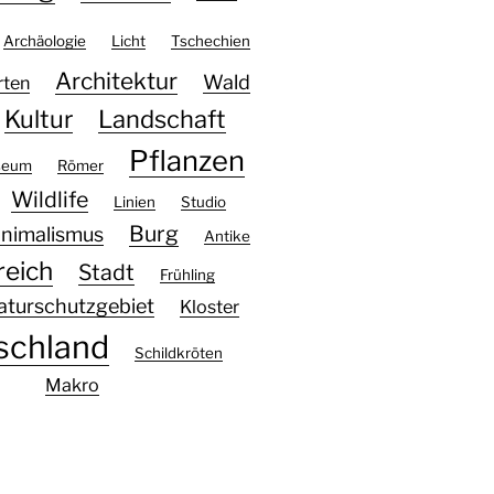
Archäologie
Licht
Tschechien
Architektur
Wald
rten
Kultur
Landschaft
Pflanzen
seum
Römer
Wildlife
Linien
Studio
Burg
nimalismus
Antike
reich
Stadt
Frühling
aturschutzgebiet
Kloster
schland
Schildkröten
Makro