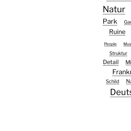
Natur
Park
Ga
Ruine
People
Mu
Struktur
Detail
Mi
Frank
N
Schild
Deut