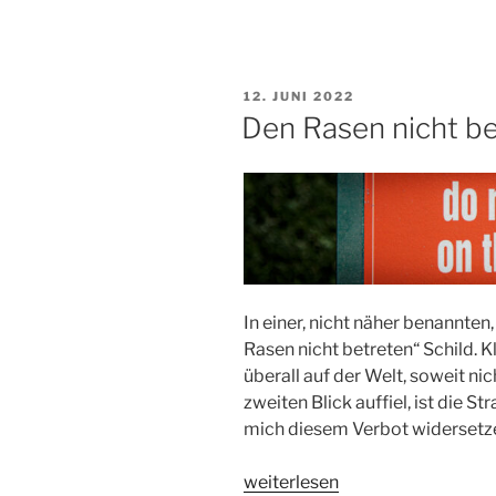
VERÖFFENTLICHT
12. JUNI 2022
AM
Den Rasen nicht b
In einer, nicht näher benannten,
Rasen nicht betreten“ Schild. Kl
überall auf der Welt, soweit ni
zweiten Blick auffiel, ist die St
mich diesem Verbot widersetze
„Den
weiterlesen