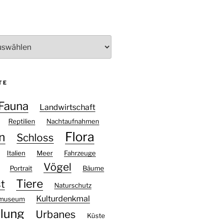
TE
Fauna
Landwirtschaft
Reptilien
Nachtaufnahmen
Flora
n
Schloss
Italien
Meer
Fahrzeuge
Vögel
Portrait
Bäume
Tiere
t
Naturschutz
Kulturdenkmal
htmuseum
llung
Urbanes
Küste