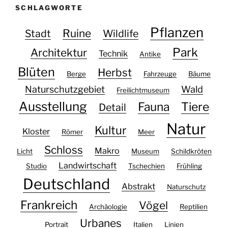
SCHLAGWORTE
Pflanzen
Ruine
Stadt
Wildlife
Park
Architektur
Technik
Antike
Blüten
Herbst
Berge
Fahrzeuge
Bäume
Naturschutzgebiet
Wald
Freilichtmuseum
Ausstellung
Fauna
Tiere
Detail
Natur
Kultur
Kloster
Römer
Meer
Schloss
Makro
Licht
Museum
Schildkröten
Landwirtschaft
Studio
Tschechien
Frühling
Deutschland
Abstrakt
Naturschutz
Frankreich
Vögel
Archäologie
Reptilien
Urbanes
Portrait
Italien
Linien