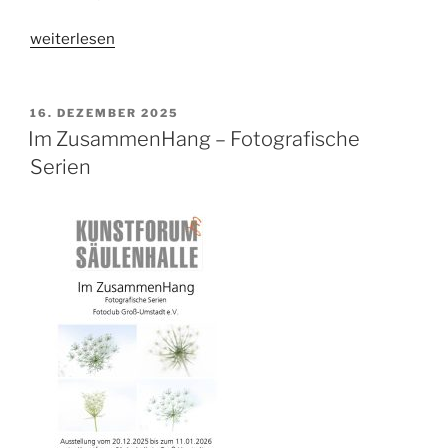
„Ausstellung
weiterlesen
Amthof-
Galerie
Bad
VERÖFFENTLICHT
16. DEZEMBER 2025
AM
Camberg“
Im ZusammenHang – Fotografische
Serien