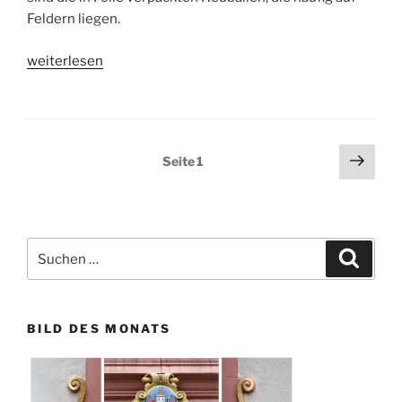
Feldern liegen.
„Motivtipp:
weiterlesen
Siloballen“
Seitennummerierung
Näch
Seite
1
Seit
der
Beiträge
Suchen
Suche
nach:
BILD DES MONATS