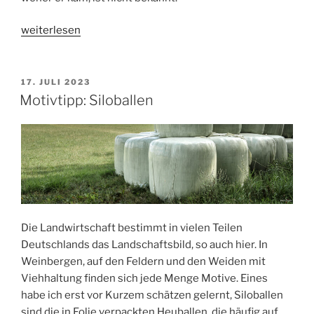
„Der
weiterlesen
Justinusfelsen“
VERÖFFENTLICHT
17. JULI 2023
AM
Motivtipp: Siloballen
Die Landwirtschaft bestimmt in vielen Teilen
Deutschlands das Landschaftsbild, so auch hier. In
Weinbergen, auf den Feldern und den Weiden mit
Viehhaltung finden sich jede Menge Motive. Eines
habe ich erst vor Kurzem schätzen gelernt, Siloballen
sind die in Folie verpackten Heuballen, die häufig auf