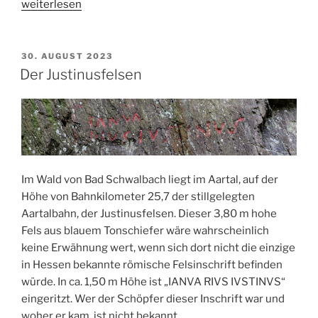
„Ausstellung
weiterlesen
Licht
und
Schatten
VERÖFFENTLICHT
30. AUGUST 2023
AM
–
Der Justinusfelsen
Fotografien“
Im Wald von Bad Schwalbach liegt im Aartal, auf der
Höhe von Bahnkilometer 25,7 der stillgelegten
Aartalbahn, der Justinusfelsen. Dieser 3,80 m hohe
Fels aus blauem Tonschiefer wäre wahrscheinlich
keine Erwähnung wert, wenn sich dort nicht die einzige
in Hessen bekannte römische Felsinschrift befinden
würde. In ca. 1,50 m Höhe ist „IANVA RIVS IVSTINVS“
eingeritzt. Wer der Schöpfer dieser Inschrift war und
woher er kam, ist nicht bekannt.