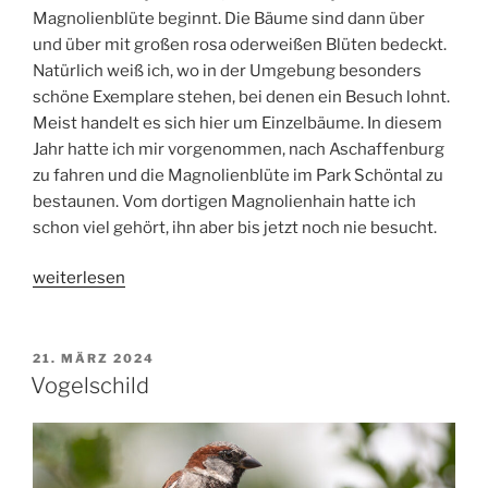
Magnolienblüte beginnt. Die Bäume sind dann über
und über mit großen rosa oderweißen Blüten bedeckt.
Natürlich weiß ich, wo in der Umgebung besonders
schöne Exemplare stehen, bei denen ein Besuch lohnt.
Meist handelt es sich hier um Einzelbäume. In diesem
Jahr hatte ich mir vorgenommen, nach Aschaffenburg
zu fahren und die Magnolienblüte im Park Schöntal zu
bestaunen. Vom dortigen Magnolienhain hatte ich
schon viel gehört, ihn aber bis jetzt noch nie besucht.
„Magnolienblüte
weiterlesen
im
Park
Schöntal“
VERÖFFENTLICHT
21. MÄRZ 2024
AM
Vogelschild