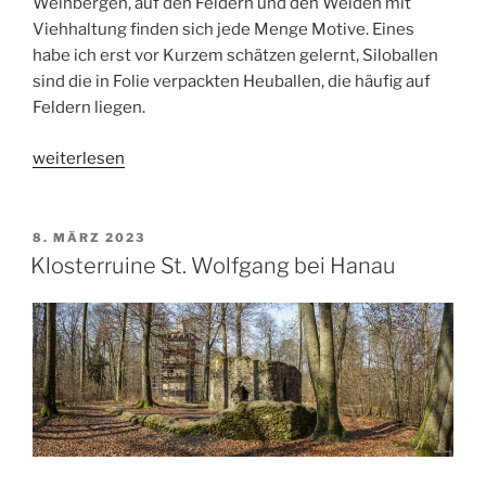
Weinbergen, auf den Feldern und den Weiden mit
Viehhaltung finden sich jede Menge Motive. Eines
habe ich erst vor Kurzem schätzen gelernt, Siloballen
sind die in Folie verpackten Heuballen, die häufig auf
Feldern liegen.
„Motivtipp:
weiterlesen
Siloballen“
VERÖFFENTLICHT
8. MÄRZ 2023
AM
Klosterruine St. Wolfgang bei Hanau