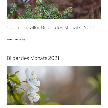
Übersicht aller Bilder des Monats 2022
„Bilder
weiterlesen
des
Monats
2022“
Bilder des Monats 2021