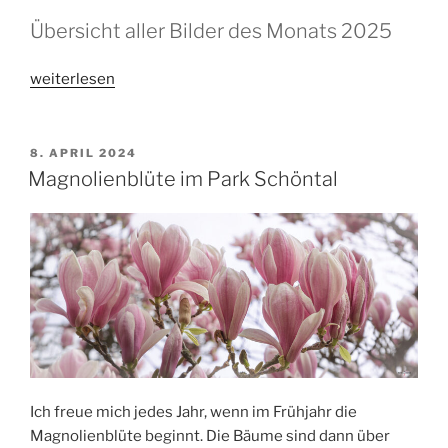
Übersicht aller Bilder des Monats 2025
„Bilder
weiterlesen
des
Monats
2025“
VERÖFFENTLICHT
8. APRIL 2024
AM
Magnolienblüte im Park Schöntal
Ich freue mich jedes Jahr, wenn im Frühjahr die
Magnolienblüte beginnt. Die Bäume sind dann über