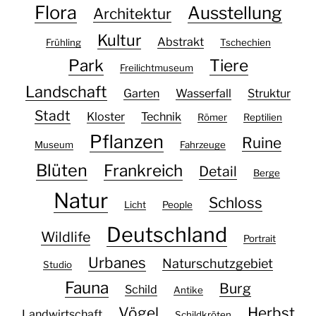
Flora
Ausstellung
Architektur
Kultur
Abstrakt
Frühling
Tschechien
Park
Tiere
Freilichtmuseum
Landschaft
Garten
Wasserfall
Struktur
Stadt
Kloster
Technik
Römer
Reptilien
Pflanzen
Ruine
Museum
Fahrzeuge
Blüten
Frankreich
Detail
Berge
Natur
Schloss
Licht
People
Deutschland
Wildlife
Portrait
Urbanes
Naturschutzgebiet
Studio
Fauna
Burg
Schild
Antike
Vögel
Herbst
Landwirtschaft
Schildkröten