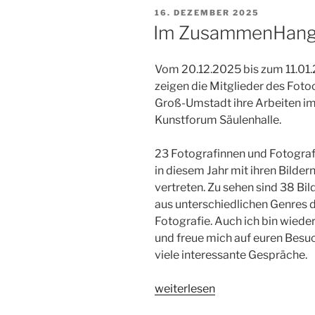
Camberg“
VERÖFFENTLICHT
16. DEZEMBER 2025
AM
Im ZusammenHang –
Vom 20.12.2025 bis zum 11.01
zeigen die Mitglieder des Foto
Groß-Umstadt ihre Arbeiten i
Kunstforum Säulenhalle.
23 Fotografinnen und Fotograf
in diesem Jahr mit ihren Bilder
vertreten. Zu sehen sind 38 Bil
aus unterschiedlichen Genres 
Fotografie. Auch ich bin wiede
und freue mich auf euren Besu
viele interessante Gespräche.
„Im
weiterlesen
ZusammenHang