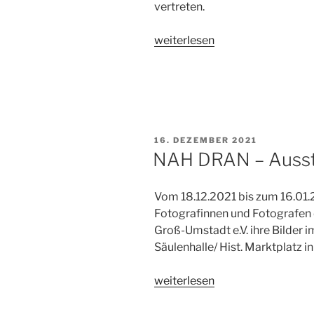
vertreten.
„Ausstellung
weiterlesen
„Die
Welt
der
Farben““
VERÖFFENTLICHT
16. DEZEMBER 2021
AM
NAH DRAN – Ausst
Vom 18.12.2021 bis zum 16.01.
Fotografinnen und Fotografen
Groß-Umstadt e.V. ihre Bilder 
Säulenhalle/ Hist. Marktplatz 
„NAH
weiterlesen
DRAN
–