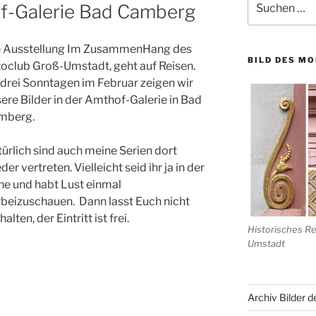
f-Galerie Bad Camberg
nach:
e Ausstellung Im ZusammenHang des
BILD DES M
oclub Groß-Umstadt, geht auf Reisen.
drei Sonntagen im Februar zeigen wir
ere Bilder in der Amthof-Galerie in Bad
mberg.
ürlich sind auch meine Serien dort
der vertreten. Vielleicht seid ihr ja in der
e und habt Lust einmal
beizuschauen. Dann lasst Euch nicht
halten, der Eintritt ist frei.
Historisches R
Umstadt
Archiv Bilder 