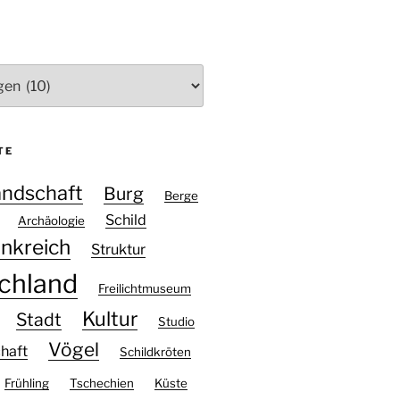
TE
andschaft
Burg
Berge
Schild
Archäologie
ankreich
Struktur
chland
Freilichtmuseum
Kultur
Stadt
Studio
Vögel
haft
Schildkröten
Frühling
Tschechien
Küste