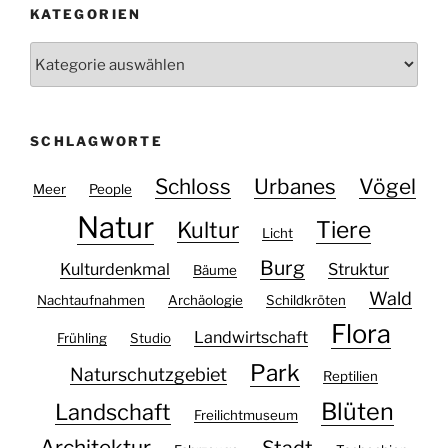
KATEGORIEN
Kategorien
SCHLAGWORTE
Schloss
Urbanes
Vögel
Meer
People
Natur
Tiere
Kultur
Licht
Burg
Kulturdenkmal
Struktur
Bäume
Wald
Nachtaufnahmen
Archäologie
Schildkröten
Flora
Landwirtschaft
Frühling
Studio
Park
Naturschutzgebiet
Reptilien
Blüten
Landschaft
Freilichtmuseum
Architektur
Stadt