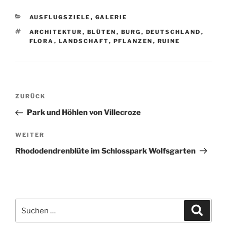
KATEGORIEN
AUSFLUGSZIELE
,
GALERIE
SCHLAGWÖRTER
ARCHITEKTUR
,
BLÜTEN
,
BURG
,
DEUTSCHLAND
,
FLORA
,
LANDSCHAFT
,
PFLANZEN
,
RUINE
Beitragsnavigation
Vorheriger
ZURÜCK
Beitrag
Park und Höhlen von Villecroze
Nächster
WEITER
Beitrag
Rhododendrenblüte im Schlosspark Wolfsgarten
Suchen
Suche
nach: